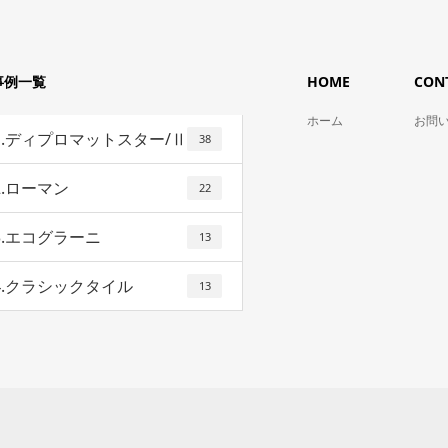
事例一覧
HOME
CON
ホーム
お問
1.ディプロマットスター/Ⅱ
38
2.ローマン
22
3.エコグラーニ
13
4.クラシックタイル
13